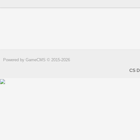
Powered by
GameCMS
© 2015-2026
CS DN