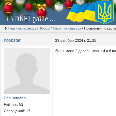
CS DNET game server | Скачать Counter-Strike 1.6 [2026]
Главная страница
/
Форум
/
Развитие сервера
/
Пропозиція по карт
noobster
29 октября 2024 г, 21:28
Як на мене 2 доволі цікаві які я б 
Пользователь
Рейтинг: 52
Сообщений: 17