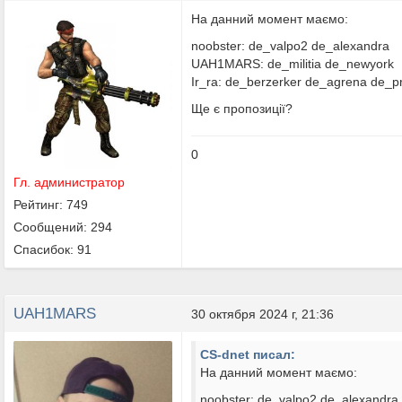
На данний момент маємо:
noobster: de_valpo2 de_alexandra
UAH1MARS: de_militia de_newyork
Ir_ra: de_berzerker de_agrena de_pr
Ще є пропозиції?
0
Гл. администратор
Рейтинг: 749
Сообщений: 294
Спасибок: 91
UAH1MARS
30 октября 2024 г, 21:36
CS-dnet писал:
На данний момент маємо:
noobster: de_valpo2 de_alexandra