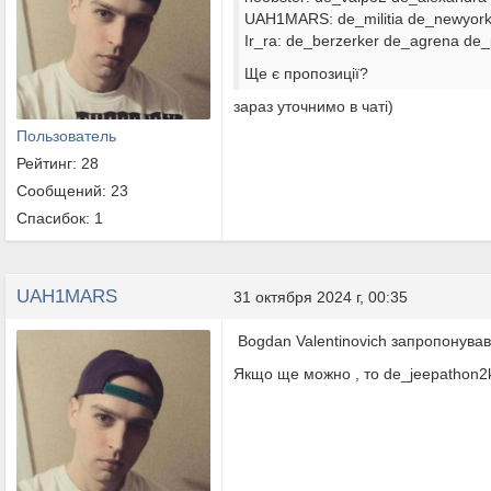
UAH1MARS: de_militia de_newyor
Ir_ra: de_berzerker de_agrena de_
Ще є пропозиції?
зараз уточнимо в чаті)
Пользователь
Рейтинг: 28
Сообщений: 23
Спасибок: 1
UAH1MARS
31 октября 2024 г, 00:35
Bogdan Valentinovich запропонува
Якщо ще можно , то de_jeepathon2