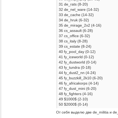
31 de_rats (8-20)
32 de_nel_ware (14-32)
33 de_cache (14-32)
34 de_hruk (6-32)
35 de_mirage_2x2 (4-16)
36 cs_assault (6-28)
37 cs_office (6-32)
38 cs_italy (8-28)
39 cs_estate (8-24)
40 fy_pool_day (0-12)
41 fy_iceworld (0-12)
42 fy_dustworld (0-14)
43 fy_tundra (0-18)
44 fy_dust2_nn (4-24)
45 fy_buzzkill_2k10 (6-20)
46 fy_africakorps (4-14)
47 fy_dust_mini (6-20)
48 fy_fighters (4-16)
49 $1000$ (2-10)
50 $2000$ (0-14)
От себя выделю две de_militia и d