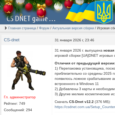
CS DNET game server | Скачать Counter-Strike 1.6 [2026]
Главная страница
/
Форум
/
Актуальная версия сборки
/
Игровая сб
CS-dnet
31 января 2026 г, 23:46
31 января 2026 г. выпущена
новая
игровой сборки [UA]DNET игровых 
Отличия от предыдущей версии
1) Перепаковка установщика, поско
приблизительно со средины 2025 го
появилось ложное срабатывание а
встроенного в Windows 11
2) Добавлены 3 карты и необходи
3) Другие мелкие косметические и
Гл. администратор
Скачать
CS-Dnet v12.2
(376 МБ):
Рейтинг: 749
https://csdnet.com.ua/Setup_Counte
Сообщений: 294