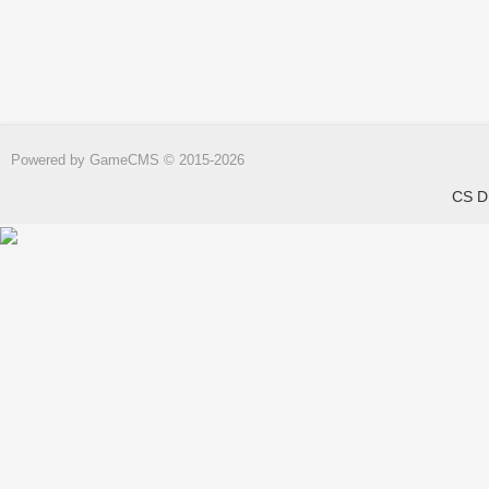
Powered by
GameCMS
© 2015-2026
CS DN