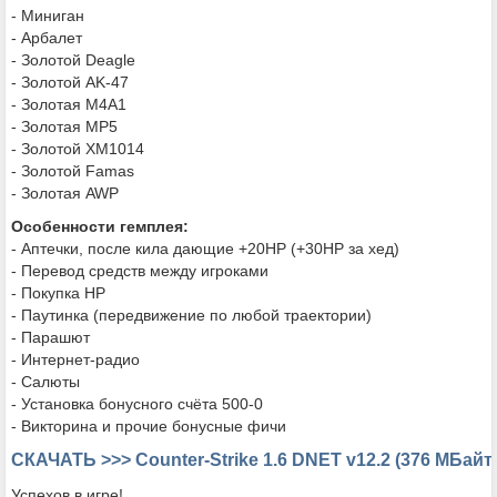
- Миниган
- Арбалет
- Золотой Deagle
- Золотой AK-47
- Золотая М4А1
- Золотая MP5
- Золотой XM1014
- Золотой Famas
- Золотая AWP
Особенности гемплея:
- Аптечки, после кила дающие +20НР (+30НР за хед)
- Перевод средств между игроками
- Покупка НР
- Паутинка (передвижение по любой траектории)
- Парашют
- Интернет-радио
- Салюты
- Установка бонусного счёта 500-0
- Викторина и прочие бонусные фичи
СКАЧАТЬ >>> Counter-Strike 1.6 DNET v12.2 (376 МБайт
Успехов в игре!