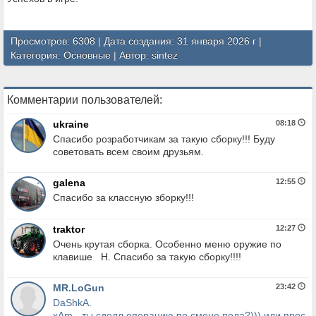
Просмотров: 6308 | Дата создания: 31 января 2026 г |
Категория:
Основные
| Автор:
sintez
Комментарии пользователей:
ukraine
08:18
Спасибо розработчикам за такую сборку!!! Буду
советовать всем своим друзьям.
galena
12:55
Спасибо за классную зборку!!!
traktor
12:27
Очень крутая сборка. Особенно меню оружие по
клавише H. Спасибо за такую сборку!!!!
MR.LoGun
23:42
DaShkA.
xAm - ты сделл операцию по смене пола?))) или просто