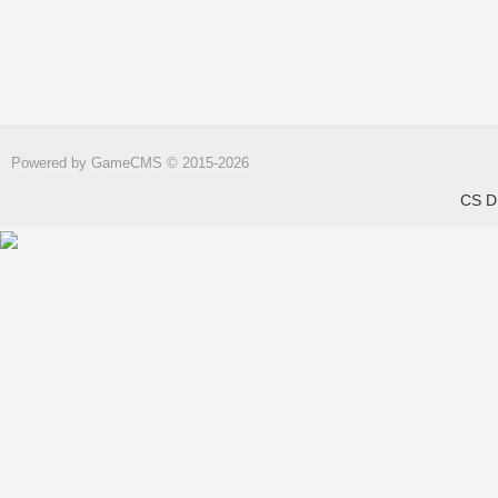
Powered by
GameCMS
© 2015-2026
CS DN