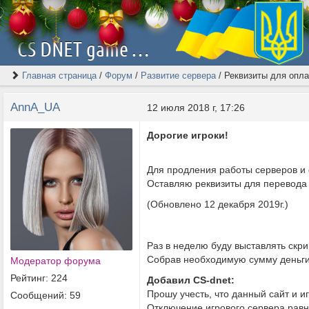
CS DNET game server | Скачать Counter-Strike 1.6 [2026]
Главная страница
/
Форум
/
Развитие сервера
/
Реквизиты для опла
AnnA_UA
12 июля 2018 г, 17:26
Дорогие игроки!
Для продления работы серверов и
Оставляю реквизиты для перевод
(Обновлено 12 декабря 2019г.)
Раз в неделю буду выставлять скри
Собрав необходимую сумму деньг
Модератор форума
Рейтинг: 224
Добавил CS-dnet:
Прошу учесть, что данный сайт и и
Сообщений: 59
Отключение игрового сервера рав