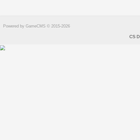
Powered by
GameCMS
© 2015-2026
CS DN