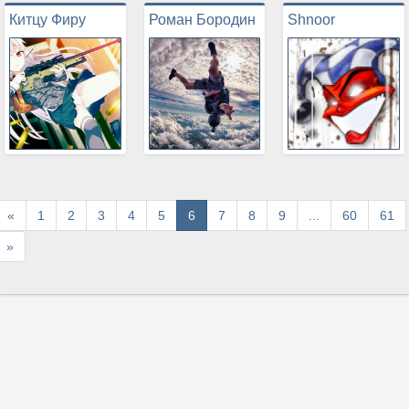
Китцу Фиру
Роман Бородин
Shnoor
Назад
«
1
2
3
4
5
6
7
8
9
...
60
61
Вперед
»