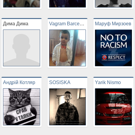
Дима Дима
Vagram Barcegian
Маруф Мирзоев
Андрій Котляр
SOSISKA
Yarik Nismo