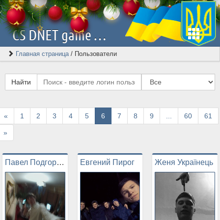
CS DNET game server | Скачать Counter-Strike 1.6 [2026]
Главная страница
/
Пользователи
Найти
Назад
«
1
2
3
4
5
6
7
8
9
...
60
61
Вперед
»
Павел Подгорный
Евгений Пирог
Женя Українець