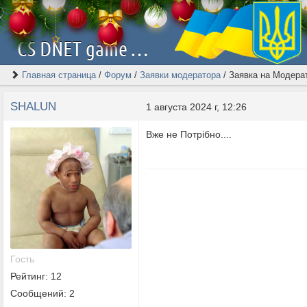
CS DNET game server | Скачать Counter-Strike 1.6 [2026]
Главная страница
/
Форум
/
Заявки модератора
/
Заявка на Модера
SHALUN
1 августа 2024 г, 12:26
Вже не Потрібно....
Гость
Рейтинг: 12
Сообщений: 2