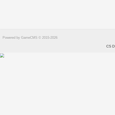
Powered by
GameCMS
© 2015-2026
CS DN